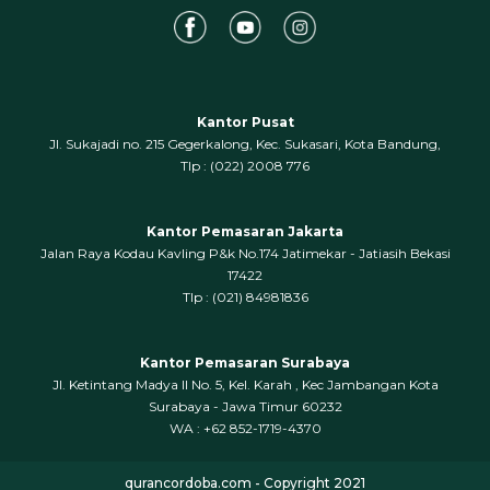
Kantor Pusat
Jl. Sukajadi no. 215 Gegerkalong, Kec. Sukasari, Kota Bandung,
‍Tlp : (022) 2008 776
Kantor Pemasaran Jakarta
Jalan Raya Kodau Kavling P&k No.174 Jatimekar - Jatiasih Bekasi
17422
Tlp : (021) 84981836
Kantor Pemasaran Surabaya
Jl. Ketintang Madya II No. 5, Kel. Karah , Kec Jambangan Kota
Surabaya - Jawa Timur 60232
WA : +62 852-1719-4370
qurancordoba.com - Copyright 2021