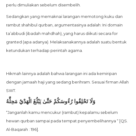
perlu dimuliakan sebelum disembelih.
Sedangkan yang memaknai larangan memotong kuku dan
rambut shahibul qurban, argumentasinya adalah: Ini domain
ta’abbudi (ibadah mahdhah), yang harus diikuti secara for
granted (apa adanya). Melaksanakannya adalah suatu bentuk
ketundukan terhadap perintah agama.
Hikmah lainnya adalah bahwa larangan ini ada kemiripan
dengan jamaah haji yang sedang berihram. Sesuai firman Allah
SWT.
وَلَا تَحْلِقُوا رُءُوسَكُمْ حَتَّىٰ يَبْلُغَ الْهَدْيُ مَحِلَّهُ
“Janganlah kamu mencukur (rambut) kepalamu sebelum
hewan qurban sampai pada tempat penyembelihannya “ [QS.
Al-Baqarah : 196].