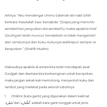
Artinya: “Aku mendengar Ummu Salamah istri nabi SAW
berkata: Rasulullah Saw. bersabda: “(
Siapa yang memiliki
sembelihan yang akan dia sembelih), maka apabila hilal
Dzulhijjah telah muncul, hendaklah ia tidak mengambil
dari rambutnya dan kuku-kukunya sedikitpun sampai ia
berqurban
.” (Shahîh Muslim)
Maksudnya apabila di antara kita telah mendapati awal
Dzulijjah dan diantara kita berkeinginan untuk berqurban,
maka jangan sekali-kali memotong, menyentuh kuku dan
rambut yang melekat pada seluruh tubuhnya.
1. Dhâmir (kata ganti) yang digunakan dalam kalimat
‘شَعْرِهِ’dan ‘أَظْفَارِهِ’ adalah kata ganti tunggal untuk jenis