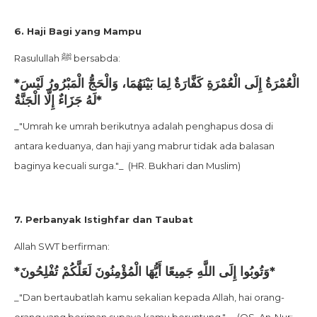
6. Haji Bagi yang Mampu
Rasulullah ﷺ bersabda:
*الْعُمْرَةُ إِلَى الْعُمْرَةِ كَفَّارَةٌ لِمَا بَيْنَهُمَا، وَالْحَجُّ الْمَبْرُورُ لَيْسَ
لَهُ جَزَاءٌ إِلَّا الْجَنَّةُ*
_"Umrah ke umrah berikutnya adalah penghapus dosa di
antara keduanya, dan haji yang mabrur tidak ada balasan
baginya kecuali surga."_ (HR. Bukhari dan Muslim)
7. Perbanyak Istighfar dan Taubat
Allah SWT berfirman:
*وَتُوبُوا إِلَى اللَّهِ جَمِيعًا أَيُّهَا الْمُؤْمِنُونَ لَعَلَّكُمْ تُفْلِحُونَ*
_"Dan bertaubatlah kamu sekalian kepada Allah, hai orang-