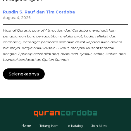
Rusdin S. Rauf dan Tim Cordoba
August 4, 2026
Mushaf Quranic Law of Attraction dari Cordoba menghadirkan
pengalaman baru bertadabbur melalui ayat, hadis, refleksi, dan
afirmasi Qurani agar pembaca semakin dekat kepada Allah dalam
hidupnya. Karya buku Rusdin S. Rauf, menjadi Mushaf tematik
dengan 7 prinsip berisi nilai doa, husnuzan, syukur, sabar, ikhtiar, dan
tawakal berdasarkan Qur'an Sunnah.
Selengkapnya
Home
Tetang Kami
e-Katalog
Join Mitra