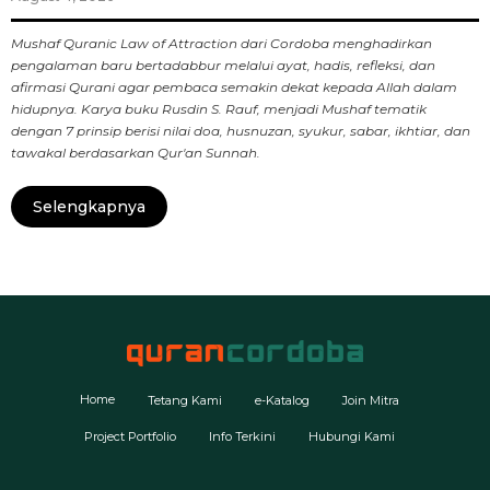
Mushaf Quranic Law of Attraction dari Cordoba menghadirkan
pengalaman baru bertadabbur melalui ayat, hadis, refleksi, dan
afirmasi Qurani agar pembaca semakin dekat kepada Allah dalam
hidupnya. Karya buku Rusdin S. Rauf, menjadi Mushaf tematik
dengan 7 prinsip berisi nilai doa, husnuzan, syukur, sabar, ikhtiar, dan
tawakal berdasarkan Qur'an Sunnah.
Selengkapnya
Home
Tetang Kami
e-Katalog
Join Mitra
Project Portfolio
Info Terkini
Hubungi Kami