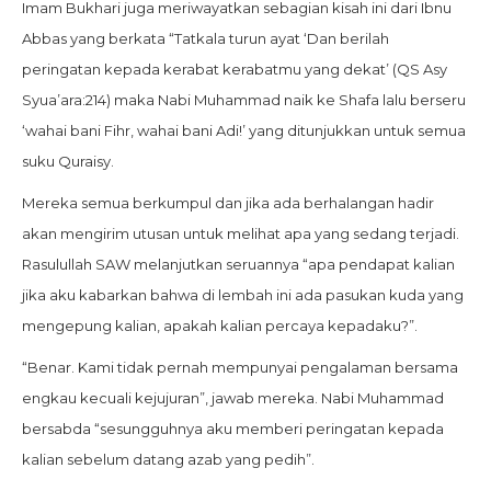
Imam Bukhari juga meriwayatkan sebagian kisah ini dari Ibnu
Abbas yang berkata “Tatkala turun ayat ‘Dan berilah
peringatan kepada kerabat kerabatmu yang dekat’ (QS Asy
Syua’ara:214) maka Nabi Muhammad naik ke Shafa lalu berseru
‘wahai bani Fihr, wahai bani Adi!’ yang ditunjukkan untuk semua
suku Quraisy.
Mereka semua berkumpul dan jika ada berhalangan hadir
akan mengirim utusan untuk melihat apa yang sedang terjadi.
Rasulullah SAW melanjutkan seruannya “apa pendapat kalian
jika aku kabarkan bahwa di lembah ini ada pasukan kuda yang
mengepung kalian, apakah kalian percaya kepadaku?”.
“Benar. Kami tidak pernah mempunyai pengalaman bersama
engkau kecuali kejujuran”, jawab mereka. Nabi Muhammad
bersabda “sesungguhnya aku memberi peringatan kepada
kalian sebelum datang azab yang pedih”.