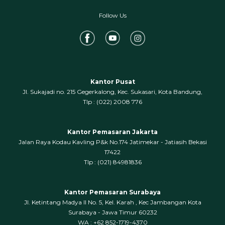
Follow Us
Kantor Pusat
Jl. Sukajadi no. 215 Gegerkalong, Kec. Sukasari, Kota Bandung,
‍Tlp : (022) 2008 776
Kantor Pemasaran Jakarta
Jalan Raya Kodau Kavling P&k No.174 Jatimekar - Jatiasih Bekasi
17422
Tlp : (021) 84981836
Kantor Pemasaran Surabaya
Jl. Ketintang Madya II No. 5, Kel. Karah , Kec Jambangan Kota
Surabaya - Jawa Timur 60232
WA : +62 852-1719-4370