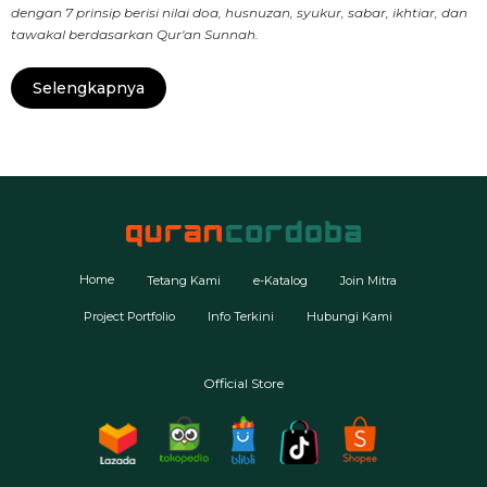
dengan 7 prinsip berisi nilai doa, husnuzan, syukur, sabar, ikhtiar, dan
tawakal berdasarkan Qur'an Sunnah.
Selengkapnya
Home
Tetang Kami
e-Katalog
Join Mitra
Project Portfolio
Info Terkini
Hubungi Kami
Official Store