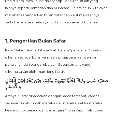
tradisi Islam, meskipun tidak sepopuler bulan-bulan yang
lainnya seperti Ramadan dan Muharam. Dalam hal ini kita akan
membahas pengertian bulan Safar dan keistimewaannya,
serta beberapa amalan yang dianjurkan selama bulan ini.
1. Pengertian Bulan Safar
Kata ”Safar” dalam Bahasa Arab berarti “perjalanan”. Bulan ini
dikenal sebagai bulan yang sering diasosiasikan dengan
perjalanan dan pengembaraan. Sebagaimana yang
dikemukakan oleh Imam Ibnu Katsir:
صَفَرْ: سُمِيَ بِذَلِكَ لِخُلُوِّ بُيُوْتِهِمْ مِنْهُمْ، حِيْنَ يَخْرُجُوْنَ لِلْقِتَالِ
وَالْأَسْفَارِ
Artinya, “Safar dinamakan dengan nama tersebut, karena
sepinya rumah-rumah mereka dari mereka, ketika mereka
keluar untuk perang dan bepergian.” (Ibnu Katsir, Tafsîrubnu