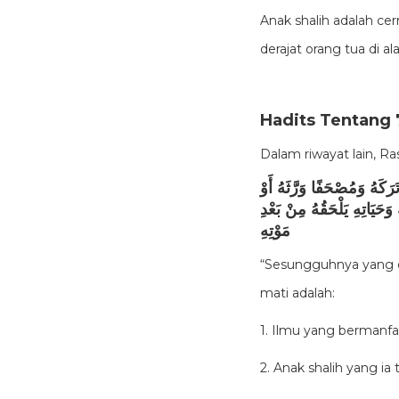
Anak shalih adalah ce
derajat orang tua di a
Hadits Tentang 
َرَكَهُ وَمُصْحَفًا وَرَّثَهُ أَوْ
وَحَيَاتِهِ يَلْحَقُهُ مِنْ بَعْدِ
مَوْتِهِ
“Sesungguhnya yang di
mati adalah:
1. Ilmu yang bermanfa
2. Anak shalih yang ia 