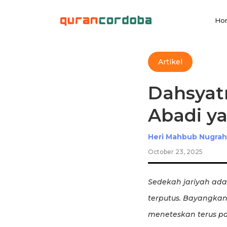
Ho
Artikel
Dahsyatn
Abadi y
Heri Mahbub Nugra
October 23, 2025
Sedekah jariyah ada
terputus. Bayangkan 
meneteskan terus pa