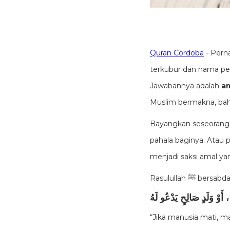
Quran Cordoba
- Perna
terkubur dan nama pe
Jawabannya adalah
am
Muslim bermakna, bah
Bayangkan seseorang 
pahala baginya. Atau 
menjadi saksi amal ya
Rasulullah ﷺ bersabd
، أَوْ وَلَدٍ صَالِحٍ يَدْعُو لَهُ
“Jika manusia mati, ma