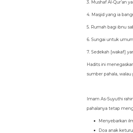
3. Mushaf Al-Qur’an ya
4. Masjid yang ia bang
5. Rumah bagi ibnu sab
6. Sungai untuk umum 
7. Sedekah [wakaf] yan
Hadits ini menegask
sumber pahala, walau 
Imam As-Suyuthi rahi
pahalanya tetap mengal
Menyebarkan il
Doa anak ketur