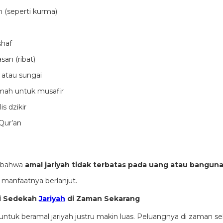
(seperti kurma)
haf
an (ribat)
atau sungai
ah untuk musafir
s dzikir
Qur’an
ar bahwa
amal jariyah tidak terbatas pada uang atau bangun
manfaatnya berlanjut.
i Sedekah
Jariyah
di Zaman Sekarang
g untuk beramal jariyah justru makin luas. Peluangnya di zaman se