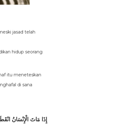
eski jasad telah
dikan hidup seorang
haf itu meneteskan
nghafal di sana
إِذَا مَاتَ الْإِنْسَانُ انْقَطَعَ