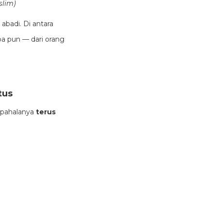
slim)
abadi. Di antara
pa pun — dari orang
tus
 pahalanya
terus