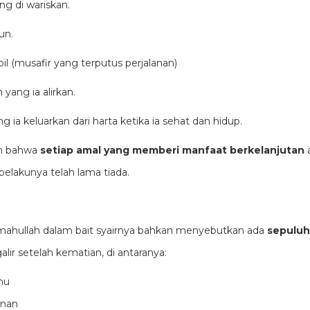
ng di wariskan.
un.
il (musafir yang terputus perjalanan)
yang ia alirkan.
g ia keluarkan dari harta ketika ia sehat dan hidup.
an bahwa
setiap amal yang memberi manfaat berkelanjutan
a
pelakunya telah lama tiada.
mahullah dalam bait syairnya bahkan menyebutkan ada
sepuluh
ir setelah kematian, di antaranya:
mu
unan