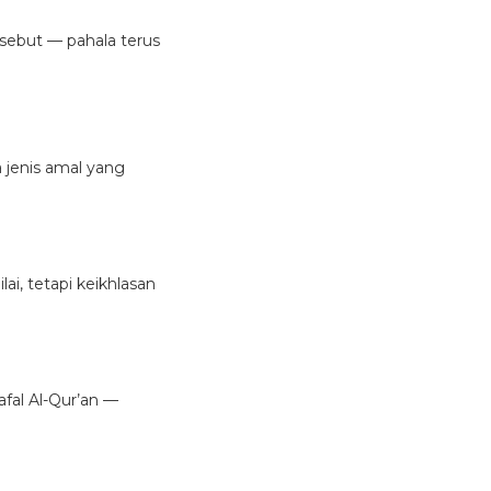
ersebut — pahala terus
ai, tetapi keikhlasan
afal Al-Qur’an —