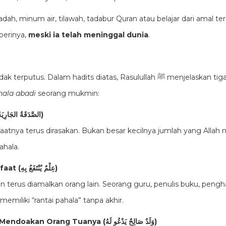
badah, minum air, tilawah, tadabur Quran atau belajar dari amal t
berinya,
meski ia telah meninggal dunia
.
s. Dalam hadits diatas, Rasulullah ﷺ menjelaskan tiga jenis amal yang
ala abadi
seorang mukmin:
Sedekah Jariyah (الصَّدَقَةُ الجَارِيَةُ)
tnya terus dirasakan. Bukan besar kecilnya jumlah yang Allah nil
hala.
Ilmu yang Bermanfaat (عِلْمٌ يُنْتَفَعُ بِهِ)
n terus diamalkan orang lain. Seorang guru, penulis buku, pengh
miliki “rantai pahala” tanpa akhir.
Anak Shalih yang Mendoakan Orang Tuanya (وَلَدٌ صَالِحٌ يَدْعُو لَهُ)