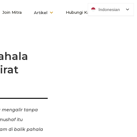
Indonesian
Join Mitra
Hubungi Kami
Artikel
ahala
irat
a mengalir tanpa
mushaf itu
am di balik pahala