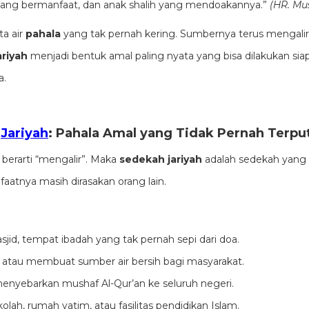
 yang bermanfaat, dan anak shalih yang mendoakannya.”
(HR. Mu
ta air
pahala
yang tak pernah kering. Sumbernya terus mengalir 
riyah
menjadi bentuk amal paling nyata yang bisa dilakukan sia
a.
h
Jariyah
: Pahala Amal yang Tidak Pernah Terpu
berarti “mengalir”. Maka
sedekah jariyah
adalah sedekah yang
atnya masih dirasakan orang lain.
d, tempat ibadah yang tak pernah sepi dari doa.
atau membuat sumber air bersih bagi masyarakat.
nyebarkan mushaf Al-Qur’an ke seluruh negeri.
h, rumah yatim, atau fasilitas pendidikan Islam.