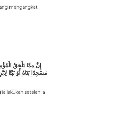
ang mengangkat
إِنَّ مِمَّا يَلْحَقُ الْمُؤْم
مَسْجِدًا بَنَاهُ أَوْ بَيْتًا لِا
a lakukan setelah ia