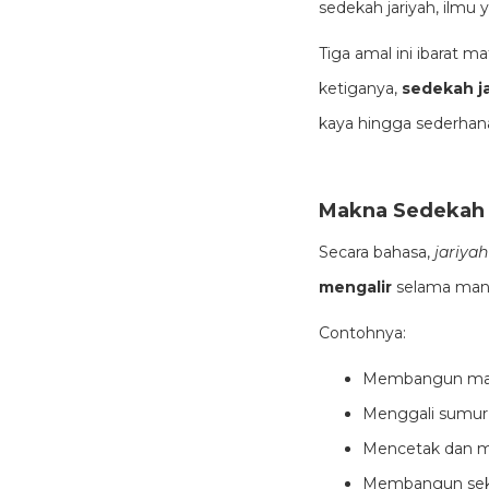
sedekah jariyah, ilmu
Tiga amal ini ibarat ma
ketiganya,
sedekah ja
kaya hingga sederhan
Makna Sedeka
Secara bahasa,
jariyah
mengalir
selama manfa
Contohnya:
Membangun masji
Menggali sumur 
Mencetak dan me
Membangun sekola