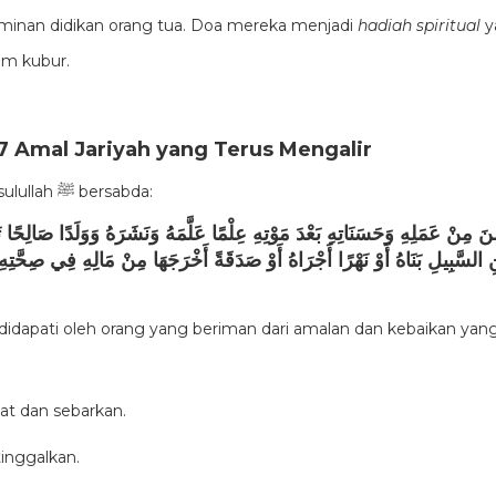
rminan didikan orang tua. Doa mereka menjadi
hadiah spiritual
y
lam kubur.
7 Amal Jariyah yang Terus Mengalir
Dalam riwayat lain, Rasulullah ﷺ bersabda:
ِنَ مِنْ عَمَلِهِ وَحَسَنَاتِهِ بَعْدَ مَوْتِهِ عِلْمًا عَلَّمَهُ وَنَشَرَهُ وَوَلَدًا صَالِحًا ت
بْنِ السَّبِيلِ بَنَاهُ أَوْ نَهْرًا أَجْرَاهُ أَوْ صَدَقَةً أَخْرَجَهَا مِنْ مَالِهِ فِي صِحَّتِهِ 
dapati oleh orang yang beriman dari amalan dan kebaikan yang i
at dan sebarkan.
tinggalkan.