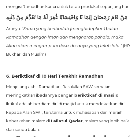
mengisi Ramadhan kunci untuk tetap produktif sepanjang hari.
مَنْ قَامَ رَمَضَانَ إيْمَا نًا وَاحْتِسَابًا غُفِرَ لَهُ مَا تَقَدَّمَ مِنْ ذَنْبِهِ
Artinya: “
Siapa yang beribadah (menghidupkan) bulan
Ramadhan dengan iman dan mengharap pahala, maka
Allah akan mengampuni dosa-dosanya yang telah lalu
.” (HR
Bukhari dan Muslim)
6. Beriktikaf di 10 Hari Terakhir Ramadhan
Menjelang akhir Ramadhan, Rasulullah SAW semakin
meningkatkan ibadahnya dengan
beriktikaf di masjid
.
Iktikaf adalah berdiam diri di masjid untuk mendekatkan diri
kepada Allah SWT, terutama untuk muhasabah dan meraih
keberkahan malam di
Lailatul Qadar
, malam yang lebih baik
dari seribu bulan.