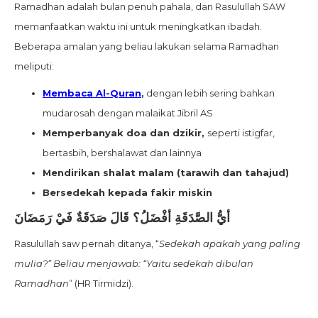
Ramadhan adalah bulan penuh pahala, dan Rasulullah SAW
memanfaatkan waktu ini untuk meningkatkan ibadah.
Beberapa amalan yang beliau lakukan selama Ramadhan
meliputi:
Membaca Al-Quran
,
dengan lebih sering bahkan
mudarosah dengan malaikat Jibril AS
Memperbanyak doa dan dzikir,
seperti istigfar,
bertasbih, bershalawat dan lainnya
Mendirikan shalat malam (tarawih dan tahajud)
Bersedekah kepada fakir miskin
أيُّ الصَّدَقَةِ أفْضَلُ؟ قَالَ صَدَقَةٌ فَيْ رَمَضَانَ
Rasulullah saw pernah ditanya, “
Sedekah apakah yang paling
mulia?” Beliau menjawab: “Yaitu sedekah dibulan
Ramadhan
” (HR Tirmidzi).