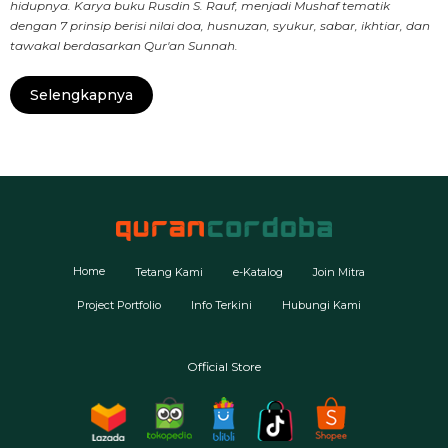
hidupnya. Karya buku Rusdin S. Rauf, menjadi Mushaf tematik
dengan 7 prinsip berisi nilai doa, husnuzan, syukur, sabar, ikhtiar, dan
tawakal berdasarkan Qur'an Sunnah.
Selengkapnya
Home
Tetang Kami
e-Katalog
Join Mitra
Project Portfolio
Info Terkini
Hubungi Kami
Official Store