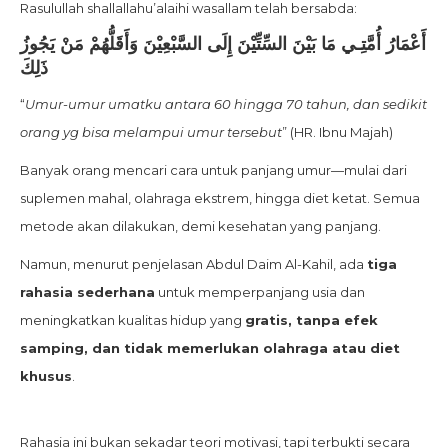
Rasulullah shallallahu’alaihi wasallam telah bersabda:
أَعْمَارُ أُمَّتِـي مَا بَيْنَ السِّتِّيْنَ إِلَى السَّبْعِيْنَ وَأَقَلُّهُمْ مَنْ يَجُوزُ
ذَلِكَ
“
Umur-umur umatku antara 60 hingga 70 tahun, dan sedikit
orang yg bisa melampui umur tersebut
” (HR. Ibnu Majah)
Banyak orang mencari cara untuk panjang umur—mulai dari
suplemen mahal, olahraga ekstrem, hingga diet ketat. Semua
metode akan dilakukan, demi kesehatan yang panjang.
Namun, menurut penjelasan Abdul Daim Al-Kahil, ada
tiga
rahasia sederhana
untuk memperpanjang usia dan
meningkatkan kualitas hidup yang
gratis, tanpa efek
samping, dan tidak memerlukan olahraga atau diet
khusus
.
Rahasia ini bukan sekadar teori motivasi, tapi terbukti secara