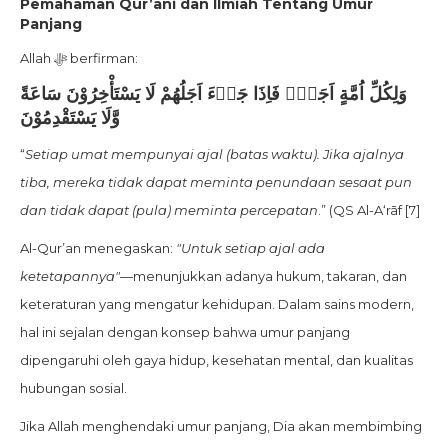
Pemahaman Qur’ani dan Ilmiah Tentang Umur
Panjang
Allah ﷻ berfirman:
وَلِكُلِّ اُمَّةٍ اَجَلٌۚ فَاِذَا جَاۤءَ اَجَلُهُمْ لَا يَسْتَأْخِرُوْنَ سَاعَةً
وَّلَا يَسْتَقْدِمُوْنَ
“
Setiap umat mempunyai ajal (batas waktu). Jika ajalnya
tiba, mereka tidak dapat meminta penundaan sesaat pun
dan tidak dapat (pula) meminta percepatan
.” (QS Al-A‘rāf [7]
Al-Qur’an menegaskan:
"Untuk setiap ajal ada
ketetapannya"
—menunjukkan adanya hukum, takaran, dan
keteraturan yang mengatur kehidupan. Dalam sains modern,
hal ini sejalan dengan konsep bahwa umur panjang
dipengaruhi oleh gaya hidup, kesehatan mental, dan kualitas
hubungan sosial.
Jika Allah menghendaki umur panjang, Dia akan membimbing