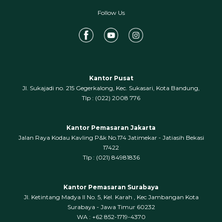
Follow Us
Kantor Pusat
Jl. Sukajadi no. 215 Gegerkalong, Kec. Sukasari, Kota Bandung,
‍Tlp : (022) 2008 776
Kantor Pemasaran Jakarta
Jalan Raya Kodau Kavling P&k No.174 Jatimekar - Jatiasih Bekasi
17422
Tlp : (021) 84981836
Kantor Pemasaran Surabaya
Jl. Ketintang Madya II No. 5, Kel. Karah , Kec Jambangan Kota
Surabaya - Jawa Timur 60232
WA : +62 852-1719-4370