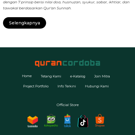
dengan 7 prinsip berisi nilai doa, husnuzan, syukur, sabar, ikhtiar, dan
tawakal berdasarkan Qur'an Sunnah.
Selengkapnya
Home
Tetang Kami
e-Katalog
Join Mitra
Project Portfolio
Info Terkini
Hubungi Kami
Official Store