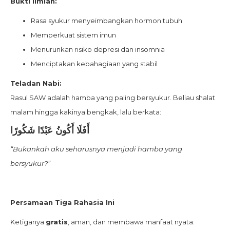
Bukti Ilmiah:
Rasa syukur menyeimbangkan hormon tubuh
Memperkuat sistem imun
Menurunkan risiko depresi dan insomnia
Menciptakan kebahagiaan yang stabil
Teladan Nabi:
Rasul SAW adalah hamba yang paling bersyukur. Beliau shalat
malam hingga kakinya bengkak, lalu berkata:
أَفَلَا أَكُونُ عَبْدًا شَكُورًا
“Bukankah aku seharusnya menjadi hamba yang
bersyukur?”
Persamaan Tiga Rahasia Ini
Ketiganya
gratis
, aman, dan membawa manfaat nyata: