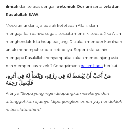
ilmiah
dan selaras dengan
petunjuk Qur’ani
serta
teladan
Rasulullah SAW
.
Meski umur dan ajal adalah ketetapan Allah, Islam
mengajarkan bahwa segala sesuatu memiliki sebab. Jika Allah
menghendaki kita hidup panjang, Dia akan memberikan ilham
untuk menempuh sebab-sebabnya. Seperti silaturahim,
mengapa Rasulullah menyampaikan akan mempanjang usia
dan memperluas rezeki? Sebagaimana
dalam hadis
berikut:
مَنْ أَحَبَّ أَنْ يُبْسَطَ لَهُ فِي رِزْقِهِ، وَيُنْسَأَ لَهُ فِي أَثَرِهِ،
فَلْيَصِلْ رَحِمَهُ
Artinya: “
Siapa yang ingin dilapangkan rezekinya dan
ditangguhkan ajalnya (dipanjangkan umurnya), hendaklah
ia bersilaturahim
.”