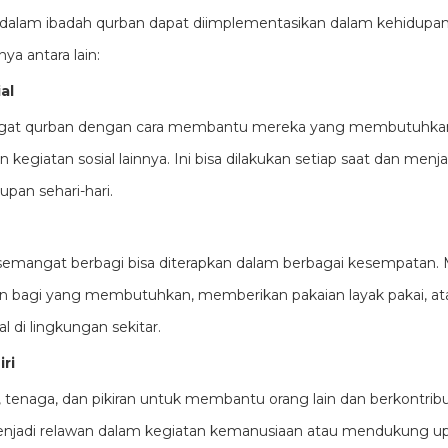
 dalam ibadah qurban dapat diimplementasikan dalam kehidupan 
ya antara lain:
al
t qurban dengan cara membantu mereka yang membutuhkan, 
 kegiatan sosial lainnya. Ini bisa dilakukan setiap saat dan menj
pan sehari-hari.
, semangat berbagi bisa diterapkan dalam berbagai kesempatan. 
 bagi yang membutuhkan, memberikan pakaian layak pakai, 
 di lingkungan sekitar.
ri
tenaga, dan pikiran untuk membantu orang lain dan berkontribu
 menjadi relawan dalam kegiatan kemanusiaan atau mendukung u