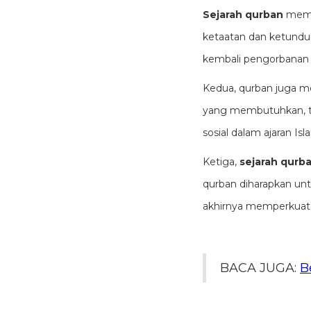
Sejarah qurban
memil
ketaatan dan ketundu
kembali pengorbanan N
Kedua, qurban juga m
yang membutuhkan, term
sosial dalam ajaran Isl
Ketiga,
sejarah qurb
qurban diharapkan un
akhirnya memperkuat r
BACA JUGA:
B