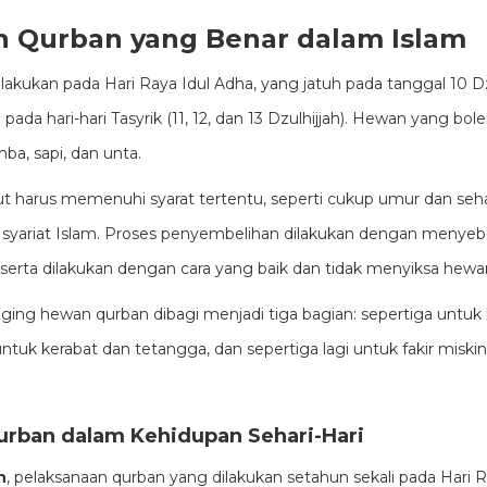
n Qurban yang Benar dalam Islam
lakukan pada Hari Raya Idul Adha, yang jatuh pada tanggal 10 Dz
a pada hari-hari Tasyrik (11, 12, dan 13 Dzulhijjah). Hewan yang bol
ba, sapi, dan unta.
 harus memenuhi syarat tertentu, seperti cukup umur dan seha
 syariat Islam. Proses penyembelihan dilakukan dengan menyeb
, serta dilakukan dengan cara yang baik dan tidak menyiksa hewa
aging hewan qurban dibagi menjadi tiga bagian: sepertiga untuk
ntuk kerabat dan tetangga, dan sepertiga lagi untuk fakir miskin
urban dalam Kehidupan Sehari-Hari
n
, pelaksanaan qurban yang dilakukan setahun sekali pada Hari Ra