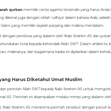
jarah qurban
memiliki cerita agamis tersendiri yang harus Anda
g dikenal juga dengan istilah 'udhiya' dalam bahasa Arab, adalah s
Islam yang memiliki sejarah panjang dan makna mendalam.
erat dengan peristiwa yang dialami oleh Nabi Ibrahim AS dan putran
etundukan total kepada kehendak Allah SWT. Dalam artikel ini,
urban, maknanya, dan bagaimana tradisi ini dijalankan dalam kehi
yang Harus Diketahui Umat Muslim
dari perintah Allah SWT kepada Nabi Ibrahim AS untuk mengorba
il AS. Perintah ini disampaikan melalui mimpi yang dialami ole
t, Nabi Ibrahim AS menerima perintah tersebut dengan penuh k