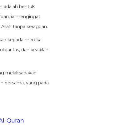
n adalah bentuk
rban, ia mengingat
Allah tanpa keraguan.
ikan kepada mereka
lidaritas, dan keadilan
yang melaksanakan
an bersama, yang pada
 Al-Quran