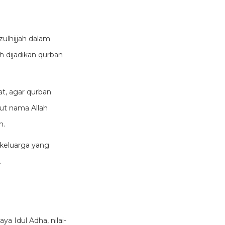
ulhijjah dalam
eh dijadikan qurban
t, agar qurban
ut nama Allah
n.
 keluarga yang
.
ya Idul Adha, nilai-