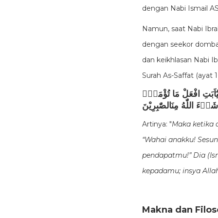
dengan Nabi Ismail A
Namun, saat Nabi Ibr
dengan seekor domb
dan keikhlasan Nabi Ib
Surah As-Saffat (ayat 1
الَيٰٓاَبَتِ افْعَلْ مَا تُؤْمَرُۖ
شَاۤءَ اللّٰهُ مِنَالصّٰبِرِيْنَ
Artinya: "
Maka ketika 
“Wahai anakku! Sesu
pendapatmu!” Dia (Is
kepadamu; insya All
Makna dan Filos