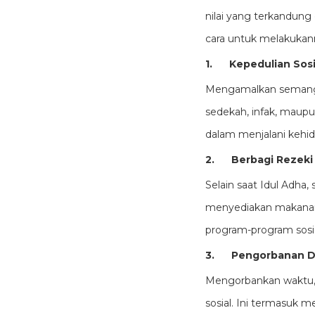
nilai yang terkandung
cara untuk melakukann
1.
Kepedulian Sosi
Mengamalkan semanga
sedekah, infak, maupun
dalam menjalani kehidu
2.
Berbagi Rezeki
Selain saat Idul Adha
menyediakan makanan
program-program sosial
3.
Pengorbanan Di
Mengorbankan waktu, 
sosial. Ini termasuk