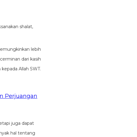
sanakan shalat,
memungkinkan lebih
 cerminan dari kasih
a kepada Allah SWT.
an Perjuangan
tetapi juga dapat
nyak hal tentang