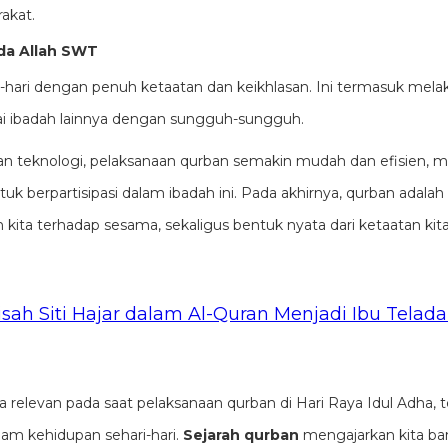
akat.
da Allah SWT
-hari dengan penuh ketaatan dan keikhlasan. Ini termasuk melak
ai ibadah lainnya dengan sungguh-sungguh.
teknologi, pelaksanaan qurban semakin mudah dan efisien, 
k berpartisipasi dalam ibadah ini. Pada akhirnya, qurban adalah
 kita terhadap sesama, sekaligus bentuk nyata dari ketaatan kit
isah Siti Hajar dalam Al-Quran Menjadi Ibu Telad
anya relevan pada saat pelaksanaan qurban di Hari Raya Idul Adha, 
am kehidupan sehari-hari.
Sejarah qurban
mengajarkan kita ba