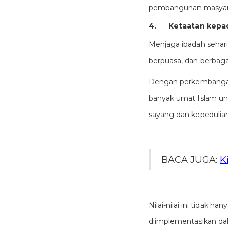
pembangunan masyar
4.
Ketaatan kepa
Menjaga ibadah sehari
berpuasa, dan berbag
Dengan perkembangan 
banyak umat Islam untu
sayang dan kepedulian
BACA JUGA:
K
Nilai-nilai ini tidak h
diimplementasikan dal