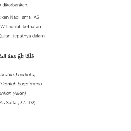
 dikorbankan.
kan Nabi Ismail AS
 SWT adalah ketaatan
-Quran, tepatnya dalam
فَلَمَّا بَلَغَ مَعَهُ الس
brahim) berkata,
irkanlah bagaimana
hkan (Allah)
 As-Saffat, 37: 102)