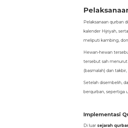
Pelaksanaa
Pelaksanaan qurban di
kalender Hijriyah, sert
meliputi kambing, dom
Hewan-hewan tersebut
tersebut sah menurut
(basmalah) dan takbir
Setelah disembelih, d
berqurban, sepertiga u
Implementasi Q
Di luar
sejarah qurba