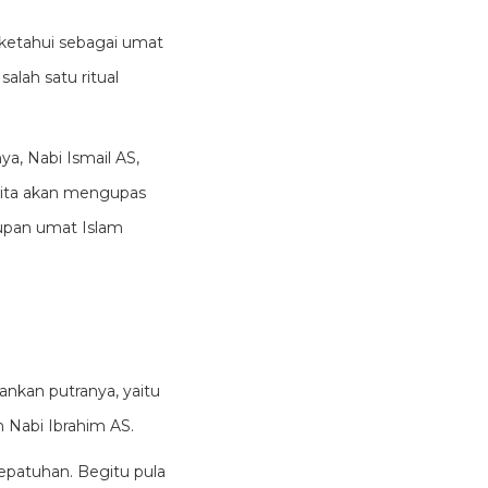
 ketahui sebagai umat
alah satu ritual
ya, Nabi Ismail AS,
 kita akan mengupas
dupan umat Islam
nkan putranya, yaitu
h Nabi Ibrahim AS.
epatuhan. Begitu pula