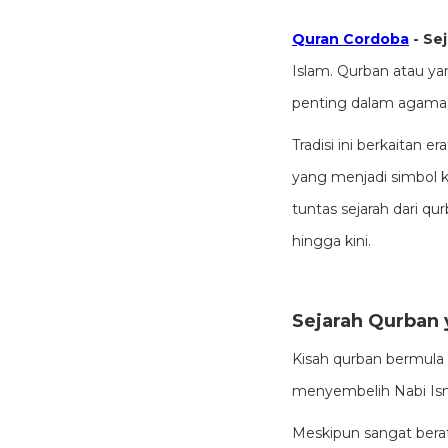
Quran Cordoba
- Se
Islam. Qurban atau yan
penting dalam agama 
Tradisi ini berkaitan 
yang menjadi simbol k
tuntas sejarah dari q
hingga kini.
Sejarah Qurban 
Kisah qurban bermula 
menyembelih Nabi Isma
Meskipun sangat bera