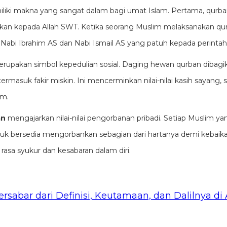
iki makna yang sangat dalam bagi umat Islam. Pertama, qurba
kan kepada Allah SWT. Ketika seorang Muslim melaksanakan qu
abi Ibrahim AS dan Nabi Ismail AS yang patuh kepada perintah 
erupakan simbol kepedulian sosial. Daging hewan qurban dibag
asuk fakir miskin. Ini mencerminkan nilai-nilai kasih sayang, so
am.
an
mengajarkan nilai-nilai pengorbanan pribadi. Setiap Muslim 
tuk bersedia mengorbankan sebagian dari hartanya demi kebaik
asa syukur dan kesabaran dalam diri.
ersabar dari Definisi, Keutamaan, dan Dalilnya di