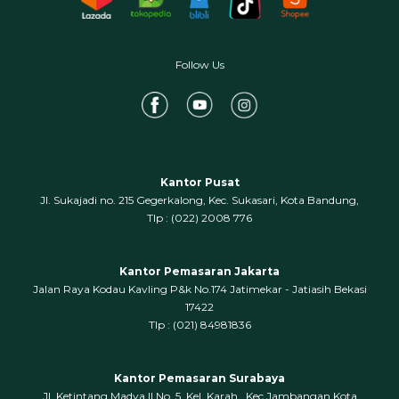
Follow Us
Kantor Pusat
Jl. Sukajadi no. 215 Gegerkalong, Kec. Sukasari, Kota Bandung,
‍Tlp : (022) 2008 776
Kantor Pemasaran Jakarta
Jalan Raya Kodau Kavling P&k No.174 Jatimekar - Jatiasih Bekasi
17422
Tlp : (021) 84981836
Kantor Pemasaran Surabaya
Jl. Ketintang Madya II No. 5, Kel. Karah , Kec Jambangan Kota