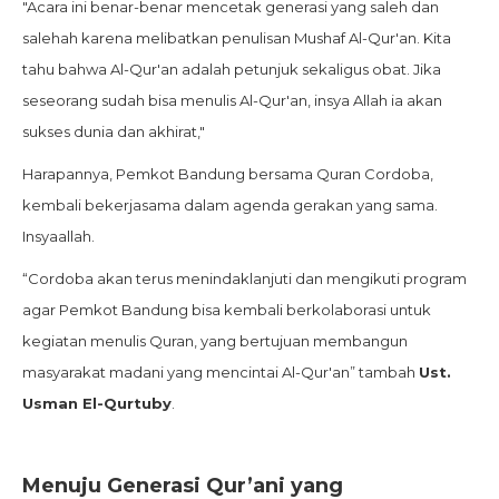
"Acara ini benar-benar mencetak generasi yang saleh dan
salehah karena melibatkan penulisan Mushaf Al-Qur'an. Kita
tahu bahwa Al-Qur'an adalah petunjuk sekaligus obat. Jika
seseorang sudah bisa menulis Al-Qur'an, insya Allah ia akan
sukses dunia dan akhirat,"
Harapannya, Pemkot Bandung bersama Quran Cordoba,
kembali bekerjasama dalam agenda gerakan yang sama.
Insyaallah.
“Cordoba akan terus menindaklanjuti dan mengikuti program
agar Pemkot Bandung bisa kembali berkolaborasi untuk
kegiatan menulis Quran, yang bertujuan membangun
masyarakat madani yang mencintai Al-Qur'an” tambah
Ust.
Usman El-Qurtuby
.
Menuju Generasi Qur’ani yang