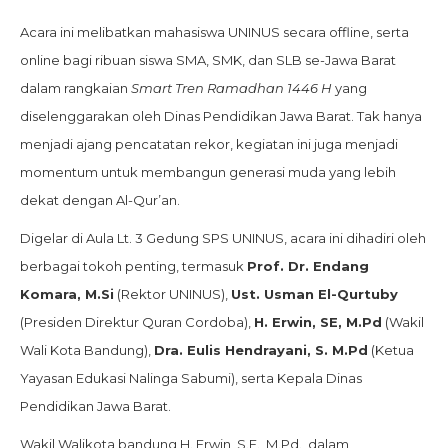
Acara ini melibatkan mahasiswa UNINUS secara offline, serta
online bagi ribuan siswa SMA, SMK, dan SLB se-Jawa Barat
dalam rangkaian
Smart Tren Ramadhan 1446 H
yang
diselenggarakan oleh Dinas Pendidikan Jawa Barat. Tak hanya
menjadi ajang pencatatan rekor, kegiatan ini juga menjadi
momentum untuk membangun generasi muda yang lebih
dekat dengan Al-Qur’an.
Digelar di Aula Lt. 3 Gedung SPS UNINUS, acara ini dihadiri oleh
berbagai tokoh penting, termasuk
Prof. Dr. Endang
Komara, M.Si
(Rektor UNINUS),
Ust. Usman El-Qurtuby
(Presiden Direktur Quran Cordoba),
H. Erwin, SE, M.Pd
(Wakil
Wali Kota Bandung),
Dra. Eulis Hendrayani, S. M.Pd
(Ketua
Yayasan Edukasi Nalinga Sabumi), serta Kepala Dinas
Pendidikan Jawa Barat.
Wakil Walikota bandung H. Erwin, S.E., M.Pd., dalam