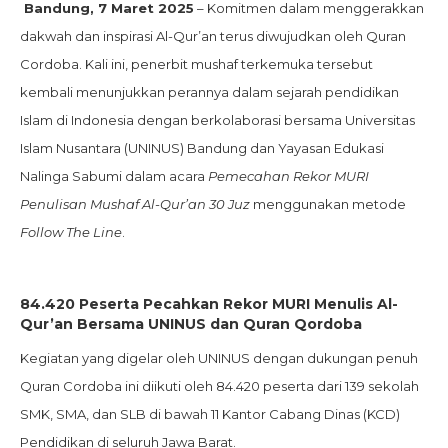
Bandung, 7 Maret 2025
– Komitmen dalam menggerakkan
dakwah dan inspirasi Al-Qur’an terus diwujudkan oleh Quran
Cordoba. Kali ini, penerbit mushaf terkemuka tersebut
kembali menunjukkan perannya dalam sejarah pendidikan
Islam di Indonesia dengan berkolaborasi bersama Universitas
Islam Nusantara (UNINUS) Bandung dan Yayasan Edukasi
Nalinga Sabumi dalam acara
Pemecahan Rekor MURI
Penulisan Mushaf Al-Qur’an 30 Juz
menggunakan metode
Follow The Line
.
84.420 Peserta Pecahkan Rekor MURI Menulis Al-
Qur’an Bersama UNINUS dan Quran Qordoba
Kegiatan yang digelar oleh UNINUS dengan dukungan penuh
Quran Cordoba ini diikuti oleh 84.420 peserta dari 139 sekolah
SMK, SMA, dan SLB di bawah 11 Kantor Cabang Dinas (KCD)
Pendidikan di seluruh Jawa Barat.