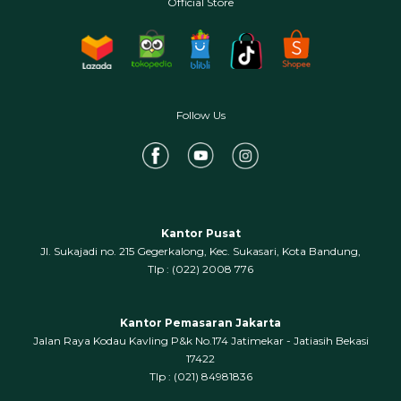
Official Store
Follow Us
Kantor Pusat
Jl. Sukajadi no. 215 Gegerkalong, Kec. Sukasari, Kota Bandung,
‍Tlp : (022) 2008 776
Kantor Pemasaran Jakarta
Jalan Raya Kodau Kavling P&k No.174 Jatimekar - Jatiasih Bekasi
17422
Tlp : (021) 84981836