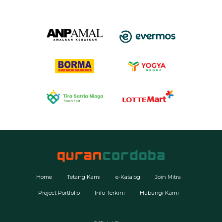
Home
Tetang Kami
e-Katalog
Join Mitra
Project Portfolio
Info Terkini
Hubungi Kami