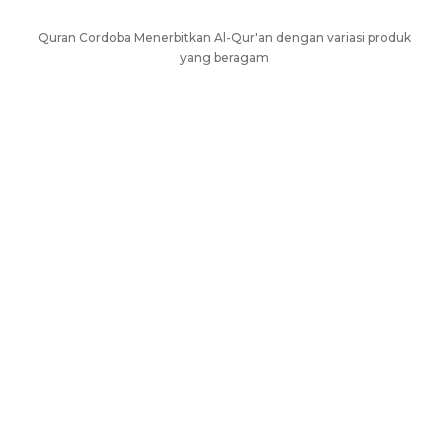
Quran Cordoba Menerbitkan Al-Qur'an dengan variasi produk
yang beragam
AL-QURAN UNTUK HAFALAN
AL-QURÁN DENGAN TERJEMAH