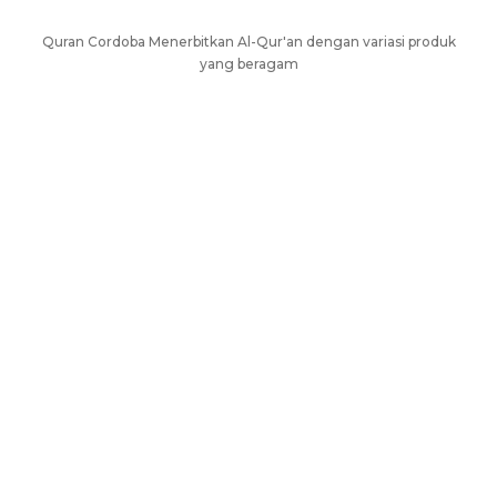
Quran Cordoba Menerbitkan Al-Qur'an dengan variasi produk
yang beragam
AL-QURAN UNTUK HAFALAN
AL-QURÁN DENGAN TERJEMAH