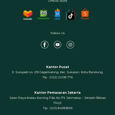
Official Store
Follow Us
Kantor Pusat
Jl. Sukajadi no. 215 Gegerkalong, Kec. Sukasari, Kota Bandung,
‍Tlp : (022) 2008 776
Kantor Pemasaran Jakarta
Jalan Raya Kodau Kavling P&k No.174 Jatimekar - Jatiasih Bekasi
17422
Tlp : (021) 84981836