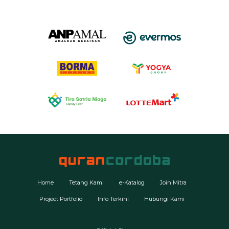
Home
Tetang Kami
e-Katalog
Join Mitra
Project Portfolio
Info Terkini
Hubungi Kami