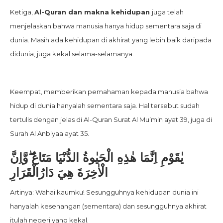
Ketiga,
Al-Quran dan makna kehidupan
juga telah
menjelaskan bahwa manusia hanya hidup sementara saja di
dunia. Masih ada kehidupan di akhirat yang lebih baik daripada
didunia, juga kekal selama-selamanya.
Keempat, memberikan pemahaman kepada manusia bahwa
hidup di dunia hanyalah sementara saja. Hal tersebut sudah
tertulis dengan jelas di Al-Quran Surat Al Mu’min ayat 39, juga di
Surah Al Anbiyaa ayat 35.
يٰقَوْمِ اِنَّمَا هٰذِهِ الْحَيٰوةُ الدُّنْيَا مَتَاعٌ ۖوَّاِنَّ
الْاٰخِرَةَ هِيَ دَارُالْقَرَارِ
Artinya: Wahai kaumku! Sesungguhnya kehidupan dunia ini
hanyalah kesenangan (sementara) dan sesungguhnya akhirat
itulah negeri yang kekal.