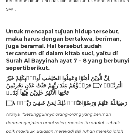
kehidupan didunia ini tidak lain adalah untuk mencari rida Allah
SWT.
Untuk mencapai tujuan hidup tersebut,
maka harus dengan bertakwa, beriman,
juga beramal. Hal tersebut sudah
tercantum di dalam kitab suci, yaitu di
Surah Al Bayyinah ayat 7 – 8 yang berbunyi
sepertiberikut.
اِنَّ الَّذِيْنَ اٰمَنُوْا وَعَمِلُوا الصّٰلِحٰتِ اُولٰۤىِٕكَهُمْ خَيْرُ
الْبَرِيَّةِۗ ۝٧ جَزَاۤؤُهُمْ عِنْدَ رَبِّهِمْ جَنّٰتُ عَدْنٍ تَجْرِيْمِنْ
تَحْتِهَا الْاَنْهٰرُ خٰلِدِيْنَ فِيْهَآ اَبَدًاۗ
رَضِيَاللّٰهُ عَنْهُمْ وَرَضُوْاعَنْهُۗ ذٰلِكَ لِمَنْ خَشِيَ رَبَّهٗࣖ ۝٨
Artinya : “
Sesungguhnya orang-orang yang beriman
danmengerjakan amal saleh, mereka itu adalah sebaik-
baik makhluk. Balasan merekadi sisi Tuhan mereka ialah