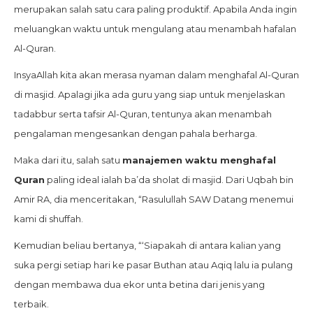
merupakan salah satu cara paling produktif. Apabila Anda ingin
meluangkan waktu untuk mengulang atau menambah hafalan
Al-Quran.
InsyaAllah kita akan merasa nyaman dalam menghafal Al-Quran
di masjid. Apalagi jika ada guru yang siap untuk menjelaskan
tadabbur serta tafsir Al-Quran, tentunya akan menambah
pengalaman mengesankan dengan pahala berharga.
Maka dari itu, salah satu
manajemen waktu menghafal
Quran
paling ideal ialah ba’da sholat di masjid. Dari Uqbah bin
Amir RA, dia menceritakan, “Rasulullah SAW Datang menemui
kami di shuffah.
Kemudian beliau bertanya, “‘Siapakah di antara kalian yang
suka pergi setiap hari ke pasar Buthan atau Aqiq lalu ia pulang
dengan membawa dua ekor unta betina dari jenis yang
terbaik.