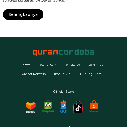
tawakal berdasarkan Qur'an Sunnah.
Selengkapnya
Home
Tetang Kami
e-Katalog
Join Mitra
Project Portfolio
Info Terkini
Hubungi Kami
Official Store