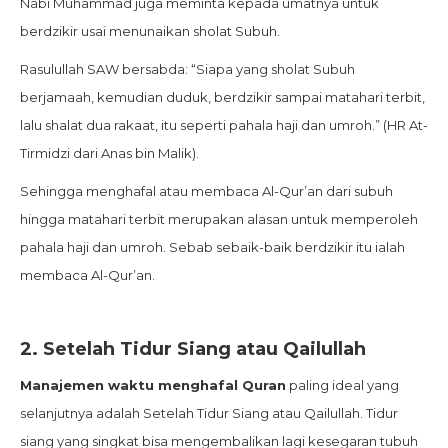
Nabi Muhammad juga meminta kepada umatnya untuk
berdzikir usai menunaikan sholat Subuh.
Rasulullah SAW bersabda: “Siapa yang sholat Subuh
berjamaah, kemudian duduk, berdzikir sampai matahari terbit,
lalu shalat dua rakaat, itu seperti pahala haji dan umroh.” (HR At-
Tirmidzi dari Anas bin Malik).
Sehingga menghafal atau membaca Al-Qur’an dari subuh
hingga matahari terbit merupakan alasan untuk memperoleh
pahala haji dan umroh. Sebab sebaik-baik berdzikir itu ialah
membaca Al-Qur’an.
2.
Setelah Tidur Siang atau Qailullah
Manajemen waktu menghafal Quran
paling ideal yang
selanjutnya adalah Setelah Tidur Siang atau Qailullah. Tidur
siang yang singkat bisa mengembalikan lagi kesegaran tubuh