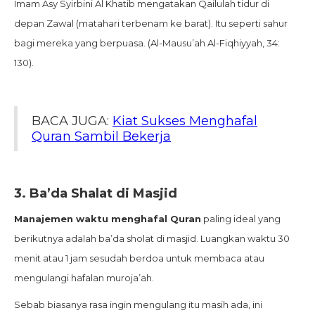
Imam Asy Syirbini Al Khatib mengatakan Qailulah tidur di
depan Zawal (matahari terbenam ke barat). Itu seperti sahur
bagi mereka yang berpuasa. (Al-Mausu’ah Al-Fiqhiyyah, 34:
130).
BACA JUGA:
Kiat Sukses Menghafal
Quran Sambil Bekerja
3.
Ba’da Shalat di Masjid
Manajemen waktu menghafal Quran
paling ideal yang
berikutnya adalah ba’da sholat di masjid. Luangkan waktu 30
menit atau 1 jam sesudah berdoa untuk membaca atau
mengulangi hafalan muroja’ah.
Sebab biasanya rasa ingin mengulang itu masih ada, ini