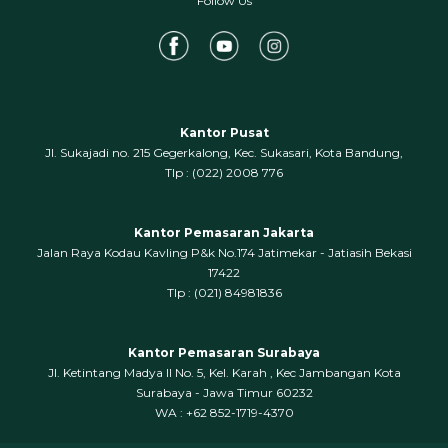
Follow Us
Kantor Pusat
Jl. Sukajadi no. 215 Gegerkalong, Kec. Sukasari, Kota Bandung,
‍Tlp : (022) 2008 776
Kantor Pemasaran Jakarta
Jalan Raya Kodau Kavling P&k No.174 Jatimekar - Jatiasih Bekasi
17422
Tlp : (021) 84981836
Kantor Pemasaran Surabaya
Jl. Ketintang Madya II No. 5, Kel. Karah , Kec Jambangan Kota
Surabaya - Jawa Timur 60232
WA : +62 852-1719-4370